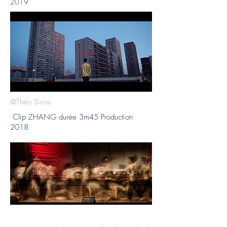
2019
@Théo Sixou
Clip ZHANG durée 3m45 Production
2018
@Pierre Vicarini